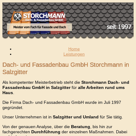
Home
Leistungen
Dach- und Fassadenbau GmbH Storchmann in
Salzgitter
Als kompetenter Meisterbetrieb steht die
Storchmann Dach- und
Fassadenbau GmbH in Salzgitter
für
alle Arbeiten rund ums
Haus
.
Die Firma Dach- und Fassadenbau GmbH wurde im Juli 1997
gegründet.
Unser Unternehmen ist in
Salzgitter und Umland
für Sie tätig.
Von der genauen Analyse, über die
Beratung
, bis hin zur
fachgerechten
Durchführung
der einzelnen Maßnahmen. Dabei