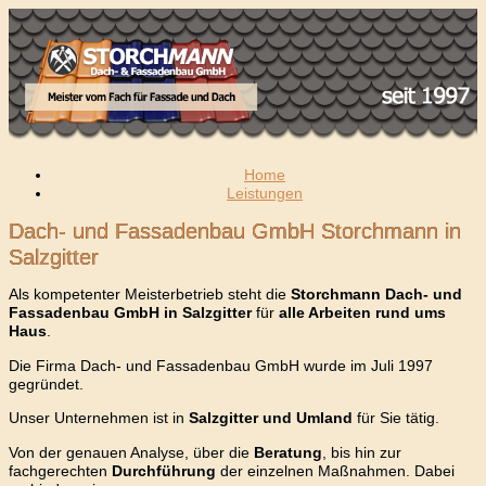
Home
Leistungen
Dach- und Fassadenbau GmbH Storchmann in
Salzgitter
Als kompetenter Meisterbetrieb steht die
Storchmann Dach- und
Fassadenbau GmbH in Salzgitter
für
alle Arbeiten rund ums
Haus
.
Die Firma Dach- und Fassadenbau GmbH wurde im Juli 1997
gegründet.
Unser Unternehmen ist in
Salzgitter und Umland
für Sie tätig.
Von der genauen Analyse, über die
Beratung
, bis hin zur
fachgerechten
Durchführung
der einzelnen Maßnahmen. Dabei